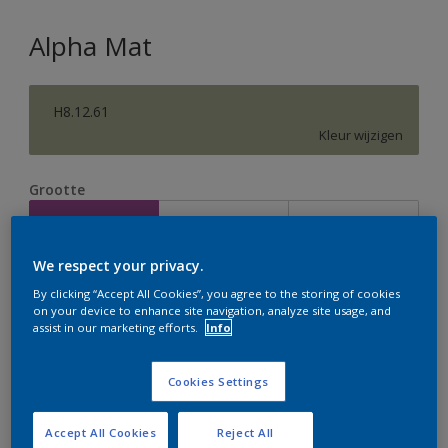
Alpha Mat
H8.12.61
Kleur wijzigen
Grootte
2,5 L
5 L
10 L
We respect your privacy.
Aantal
Verfcalculator
By clicking “Accept All Cookies”, you agree to the storing of cookies
on your device to enhance site navigation, analyze site usage, and
Bereken
assist in our marketing efforts.
Info
Cookies Settings
Op dit moment is het niet mogelijk dit product online
te bestellen. Houd de website in de gaten, we werken
er hard aan om de voorraad aan te vullen.
Accept All Cookies
Reject All