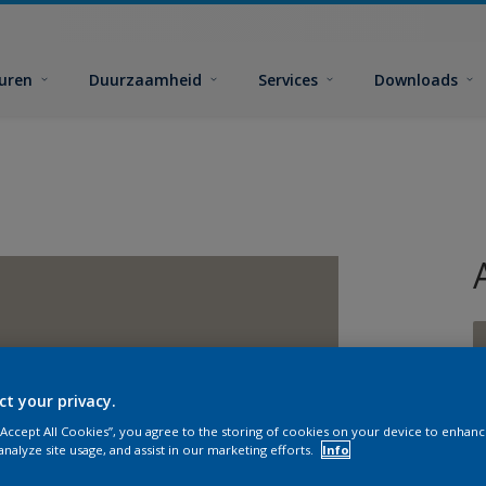
euren
Duurzaamheid
Services
Downloads
ct your privacy.
 “Accept All Cookies”, you agree to the storing of cookies on your device to enhanc
G
analyze site usage, and assist in our marketing efforts.
Info