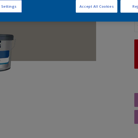
 Settings
Accept All Cookies
Rej
A