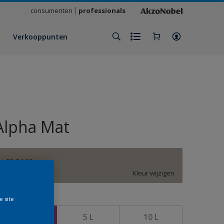
consumenten
professionals
Verkooppunten
Alpha Mat
F6.04.63
Kleur wijzigen
e site
rootte
2,5 L
5 L
10 L