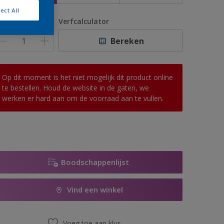
ect All
antal
Verfcalculator
Bereken
Op dit moment is het niet mogelijk dit product online
te bestellen. Houd de website in de gaten, we
werken er hard aan om de voorraad aan te vullen.
Boodschappenlijst
Vind een winkel
Voeg toe aan klus