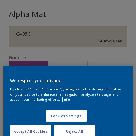
Alpha Mat
G4.05.81
Kleur wijzigen
Grootte
2,5 L
5 L
10 L
We respect your privacy.
Aantal
Verfcalculator
By clicking “Accept All Cookies”, you agree to the storing of cookies
on your device to enhance site navigation, analyze site usage, and
Bereken
assist in our marketing efforts.
Info
Cookies Settings
Op dit moment is het niet mogelijk dit product online
te bestellen. Houd de website in de gaten, we werken
er hard aan om de voorraad aan te vullen.
Accept All Cookies
Reject All