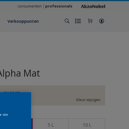
consumenten
professionals
Verkooppunten
Alpha Mat
FN.02.88
Kleur wijzigen
e site
rootte
2,5 L
5 L
10 L