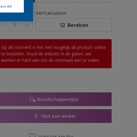
ect All
antal
Verfcalculator
Bereken
Op dit moment is het niet mogelijk dit product online
te bestellen. Houd de website in de gaten, we
werken er hard aan om de voorraad aan te vullen.
Boodschappenlijst
Vind een winkel
Voeg toe aan klus