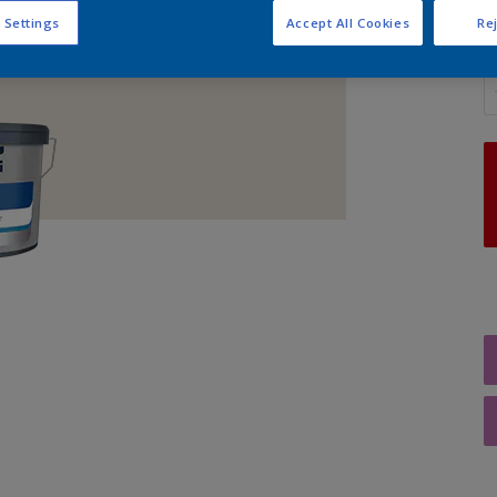
 Settings
Accept All Cookies
Rej
A