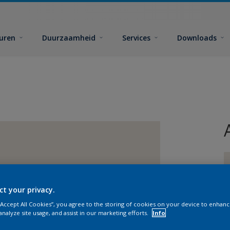
euren
Duurzaamheid
Services
Downloads
ct your privacy.
 “Accept All Cookies”, you agree to the storing of cookies on your device to enhanc
G
analyze site usage, and assist in our marketing efforts.
Info