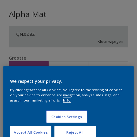
Alpha Mat
QN.02.82
Kleur wijzigen
Grootte
2,5 L
5 L
10 L
We respect your privacy.
Aantal
Verfcalculator
By clicking “Accept All Cookies”, you agree to the storing of cookies
on your device to enhance site navigation, analyze site usage, and
Bereken
assist in our marketing efforts.
Info
Cookies Settings
Op dit moment is het niet mogelijk dit product online
te bestellen. Houd de website in de gaten, we werken
er hard aan om de voorraad aan te vullen.
Accept All Cookies
Reject All