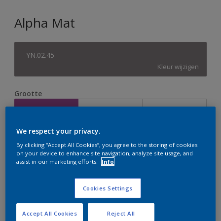
Alpha Mat
YN.02.45
Kleur wijzigen
Grootte
2,5 L
5 L
10 L
We respect your privacy.
Aantal
Verfcalculator
By clicking “Accept All Cookies”, you agree to the storing of cookies
on your device to enhance site navigation, analyze site usage, and
Bereken
assist in our marketing efforts.
Info
Cookies Settings
Op dit moment is het niet mogelijk dit product online
te bestellen. Houd de website in de gaten, we werken
er hard aan om de voorraad aan te vullen.
Accept All Cookies
Reject All