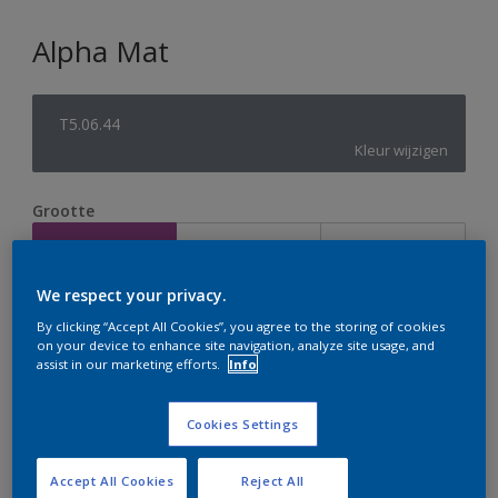
Alpha Mat
T5.06.44
Kleur wijzigen
Grootte
2,5 L
5 L
10 L
We respect your privacy.
Aantal
Verfcalculator
By clicking “Accept All Cookies”, you agree to the storing of cookies
on your device to enhance site navigation, analyze site usage, and
Bereken
assist in our marketing efforts.
Info
Cookies Settings
Op dit moment is het niet mogelijk dit product online
te bestellen. Houd de website in de gaten, we werken
er hard aan om de voorraad aan te vullen.
Accept All Cookies
Reject All