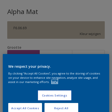
Alpha Mat
F6.06.69
Kleur wijzigen
Grootte
2,5 L
5 L
10 L
We respect your privacy.
Aantal
Verfcalculator
By clicking “Accept All Cookies”, you agree to the storing of cookies
on your device to enhance site navigation, analyze site usage, and
Bereken
assist in our marketing efforts.
Info
Cookies Settings
Op dit moment is het niet mogelijk dit product online
te bestellen. Houd de website in de gaten, we werken
er hard aan om de voorraad aan te vullen.
Accept All Cookies
Reject All