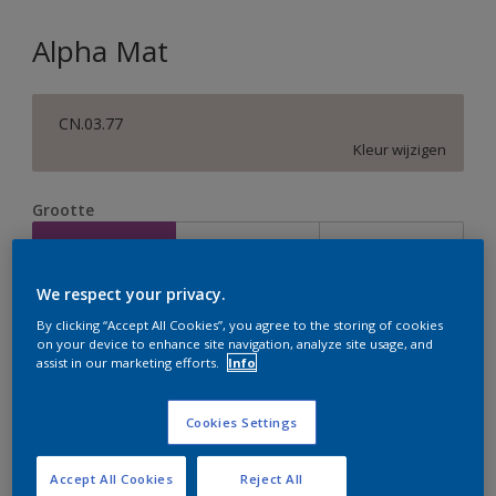
Alpha Mat
CN.03.77
Kleur wijzigen
Grootte
2,5 L
5 L
10 L
We respect your privacy.
Aantal
Verfcalculator
By clicking “Accept All Cookies”, you agree to the storing of cookies
on your device to enhance site navigation, analyze site usage, and
Bereken
assist in our marketing efforts.
Info
Cookies Settings
Op dit moment is het niet mogelijk dit product online
te bestellen. Houd de website in de gaten, we werken
er hard aan om de voorraad aan te vullen.
Accept All Cookies
Reject All