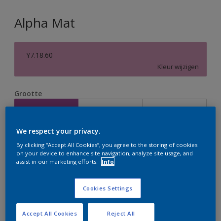
Alpha Mat
Y7.18.60
Kleur wijzigen
Grootte
2,5 L
5 L
10 L
We respect your privacy.
Aantal
Verfcalculator
By clicking “Accept All Cookies”, you agree to the storing of cookies
on your device to enhance site navigation, analyze site usage, and
Bereken
assist in our marketing efforts.
Info
Cookies Settings
Op dit moment is het niet mogelijk dit product online
te bestellen. Houd de website in de gaten, we werken
er hard aan om de voorraad aan te vullen.
Accept All Cookies
Reject All