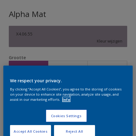
Alpha Mat
X4.06.55
Kleur wijzigen
Grootte
2,5 L
5 L
10 L
We respect your privacy.
Aantal
Verfcalculator
By clicking “Accept All Cookies”, you agree to the storing of cookies
on your device to enhance site navigation, analyze site usage, and
Bereken
assist in our marketing efforts.
Info
Cookies Settings
Op dit moment is het niet mogelijk dit product online
te bestellen. Houd de website in de gaten, we werken
er hard aan om de voorraad aan te vullen.
Accept All Cookies
Reject All