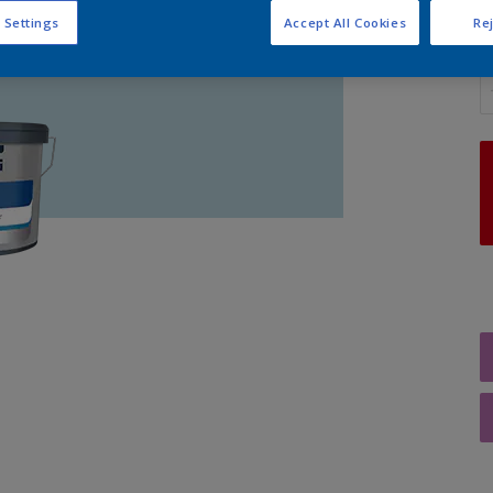
 Settings
Accept All Cookies
Rej
A