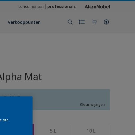
consumenten
professionals
Verkooppunten
Alpha Mat
R5.10.80
Kleur wijzigen
e site
rootte
2,5 L
5 L
10 L