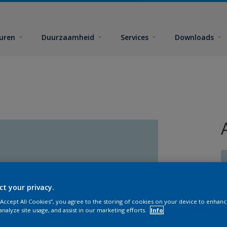
euren
Duurzaamheid
Services
Downloads
ct your privacy.
 “Accept All Cookies”, you agree to the storing of cookies on your device to enhanc
G
analyze site usage, and assist in our marketing efforts.
Info