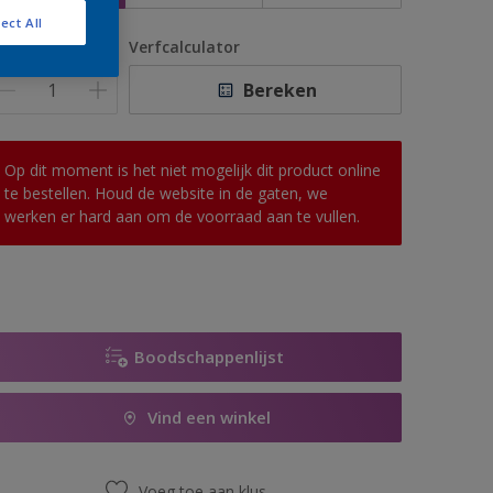
ect All
antal
Verfcalculator
Bereken
Op dit moment is het niet mogelijk dit product online
te bestellen. Houd de website in de gaten, we
werken er hard aan om de voorraad aan te vullen.
Boodschappenlijst
Vind een winkel
Voeg toe aan klus