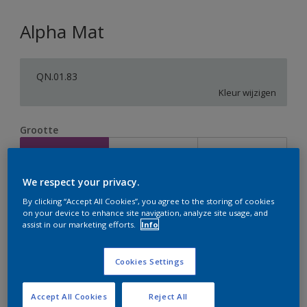
Alpha Mat
QN.01.83
Kleur wijzigen
Grootte
2,5 L
5 L
10 L
We respect your privacy.
Aantal
Verfcalculator
By clicking “Accept All Cookies”, you agree to the storing of cookies
on your device to enhance site navigation, analyze site usage, and
Bereken
assist in our marketing efforts.
Info
Cookies Settings
Op dit moment is het niet mogelijk dit product online
te bestellen. Houd de website in de gaten, we werken
er hard aan om de voorraad aan te vullen.
Accept All Cookies
Reject All