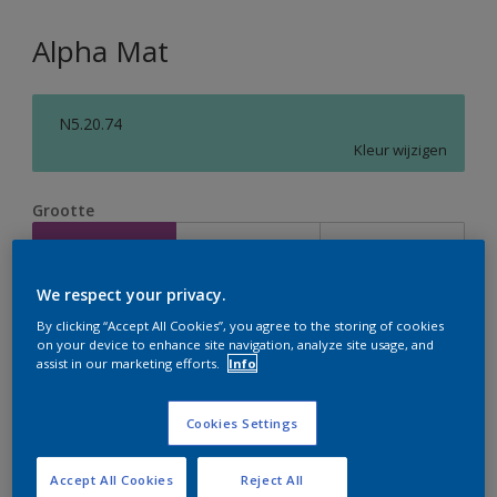
Alpha Mat
N5.20.74
Kleur wijzigen
Grootte
2,5 L
5 L
10 L
We respect your privacy.
Aantal
Verfcalculator
By clicking “Accept All Cookies”, you agree to the storing of cookies
on your device to enhance site navigation, analyze site usage, and
Bereken
assist in our marketing efforts.
Info
Cookies Settings
Op dit moment is het niet mogelijk dit product online
te bestellen. Houd de website in de gaten, we werken
er hard aan om de voorraad aan te vullen.
Accept All Cookies
Reject All