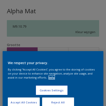
Alpha Mat
M9.10.79
Kleur wijzigen
Grootte
2,5 L
5 L
10 L
We respect your privacy.
Aantal
Verfcalculator
By clicking “Accept All Cookies”, you agree to the storing of cookies
on your device to enhance site navigation, analyze site usage, and
Bereken
assist in our marketing efforts.
Info
Cookies Settings
Op dit moment is het niet mogelijk dit product online
te bestellen. Houd de website in de gaten, we werken
er hard aan om de voorraad aan te vullen.
Accept All Cookies
Reject All