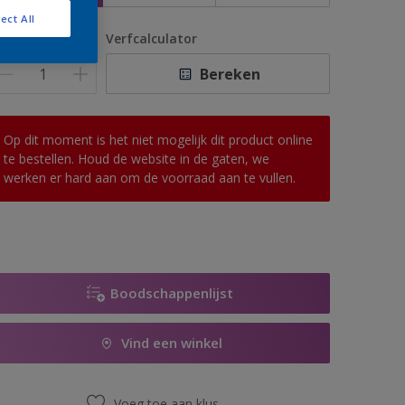
ect All
antal
Verfcalculator
Bereken
Op dit moment is het niet mogelijk dit product online
te bestellen. Houd de website in de gaten, we
werken er hard aan om de voorraad aan te vullen.
Boodschappenlijst
Vind een winkel
Voeg toe aan klus