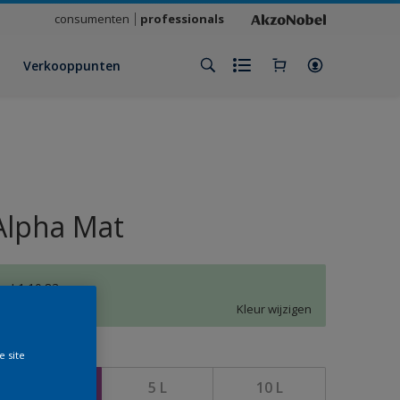
consumenten
professionals
Verkooppunten
Alpha Mat
L1.10.83
Kleur wijzigen
e site
rootte
2,5 L
5 L
10 L