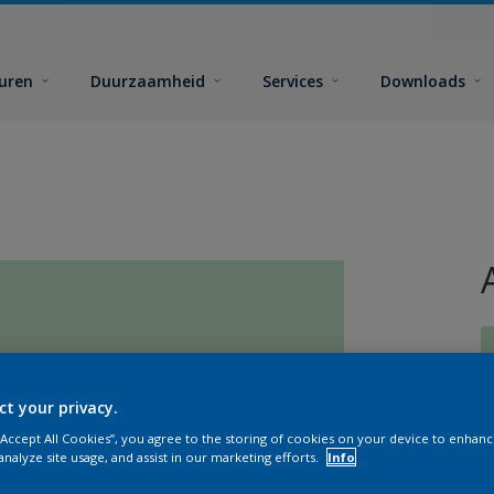
euren
Duurzaamheid
Services
Downloads
ct your privacy.
 “Accept All Cookies”, you agree to the storing of cookies on your device to enhanc
G
analyze site usage, and assist in our marketing efforts.
Info