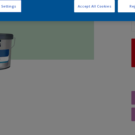
 Settings
Accept All Cookies
Rej
A