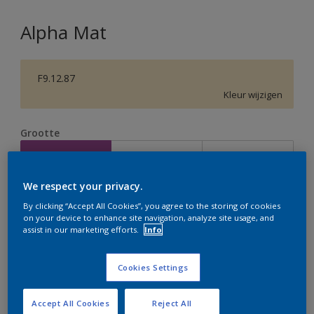
Alpha Mat
F9.12.87
Kleur wijzigen
Grootte
2,5 L
5 L
10 L
We respect your privacy.
Aantal
Verfcalculator
By clicking “Accept All Cookies”, you agree to the storing of cookies
on your device to enhance site navigation, analyze site usage, and
Bereken
assist in our marketing efforts.
Info
Cookies Settings
Op dit moment is het niet mogelijk dit product online
te bestellen. Houd de website in de gaten, we werken
er hard aan om de voorraad aan te vullen.
Accept All Cookies
Reject All