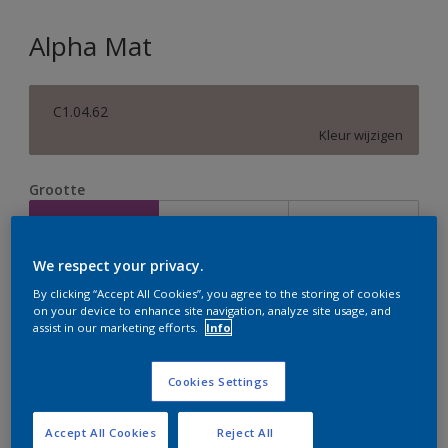
Alpha Mat
C1.04.62
Kleur wijzigen
Grootte
2,5 L
5 L
10 L
We respect your privacy.
Aantal
Verfcalculator
By clicking “Accept All Cookies”, you agree to the storing of cookies
on your device to enhance site navigation, analyze site usage, and
Bereken
assist in our marketing efforts.
Info
Cookies Settings
Op dit moment is het niet mogelijk dit product online
te bestellen. Houd de website in de gaten, we werken
er hard aan om de voorraad aan te vullen.
Accept All Cookies
Reject All