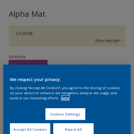
Alpha Mat
G5.09.88
Kleur wijzigen
Grootte
2,5 L
5 L
10 L
We respect your privacy.
Aantal
Verfcalculator
By clicking “Accept All Cookies”, you agree to the storing of cookies
on your device to enhance site navigation, analyze site usage, and
Bereken
assist in our marketing efforts.
Info
Cookies Settings
Op dit moment is het niet mogelijk dit product online
te bestellen. Houd de website in de gaten, we werken
er hard aan om de voorraad aan te vullen.
Accept All Cookies
Reject All