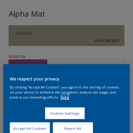
Alpha Mat
G4.10.60
Kleur wijzigen
Grootte
2,5 L
5 L
10 L
We respect your privacy.
Aantal
Verfcalculator
By clicking “Accept All Cookies”, you agree to the storing of cookies
on your device to enhance site navigation, analyze site usage, and
Bereken
assist in our marketing efforts.
Info
Cookies Settings
Op dit moment is het niet mogelijk dit product online
te bestellen. Houd de website in de gaten, we werken
er hard aan om de voorraad aan te vullen.
Accept All Cookies
Reject All