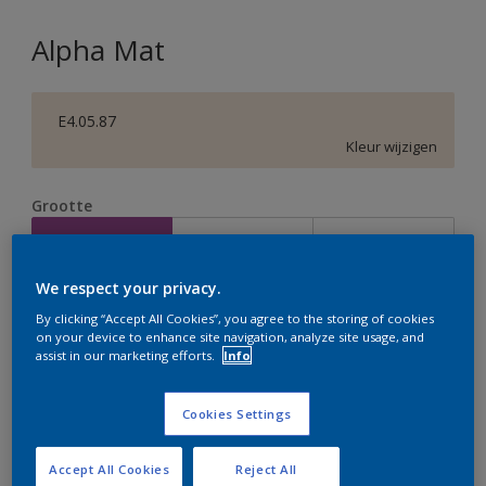
Alpha Mat
E4.05.87
Kleur wijzigen
Grootte
2,5 L
5 L
10 L
We respect your privacy.
Aantal
Verfcalculator
By clicking “Accept All Cookies”, you agree to the storing of cookies
on your device to enhance site navigation, analyze site usage, and
Bereken
assist in our marketing efforts.
Info
Cookies Settings
Op dit moment is het niet mogelijk dit product online
te bestellen. Houd de website in de gaten, we werken
er hard aan om de voorraad aan te vullen.
Accept All Cookies
Reject All