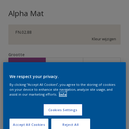
Alpha Mat
FN.02.88
Kleur wijzigen
Grootte
2,5 L
5 L
10 L
We respect your privacy.
Aantal
Verfcalculator
By clicking “Accept All Cookies”, you agree to the storing of cookies
on your device to enhance site navigation, analyze site usage, and
Bereken
assist in our marketing efforts.
Info
Cookies Settings
Op dit moment is het niet mogelijk dit product online
te bestellen. Houd de website in de gaten, we werken
er hard aan om de voorraad aan te vullen.
Accept All Cookies
Reject All