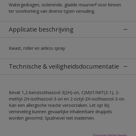
Watergedragen, isolerende, gladde muurverf voor binnen
ter voorkoming van diverse typen vervuiling.
Applicatie beschrijving
Kwast, roller en airless spray
Technische & veiligheidsdocumentatie
Bevat 1,2-benzisothiazool-3(2H)-on, C(M)IT/MIT(3-1), 2-
methyl-2H-isothiazool-3-on en 2-octyl-2H-isothiazool-3-on.
Kan een allergische reactie veroorzaken. Let op! Bij
verneveling kunnen gevaarlijke inhaleerbare druppels
worden gevormd. Spuitnevel niet inademen.
Download Adobe Reader