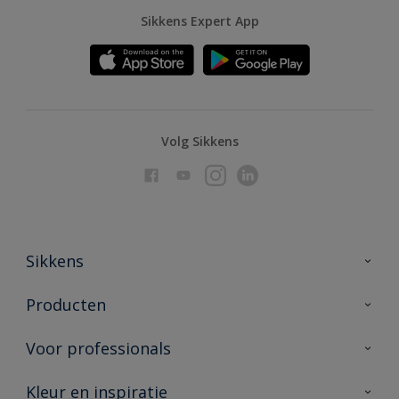
Sikkens Expert App
Volg Sikkens
Sikkens
Over Sikkens
Producten
AkzoNobel
Producten voor binnen
Voor professionals
Duurzaamheid
Producten voor buiten
Veelgestelde vragen
Advies & service
Kleur en inspiratie
Vind je verkooppunt