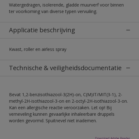
Watergedragen, isolerende, gladde muurverf voor binnen
ter voorkoming van diverse typen vervuiling.
Applicatie beschrijving
Kwast, roller en airless spray
Technische & veiligheidsdocumentatie
Bevat 1,2-benzisothiazool-3(2H)-on, C(M)IT/MIT(3-1), 2-
methyl-2H-isothiazool-3-on en 2-octyl-2H-isothiazool-3-on.
Kan een allergische reactie veroorzaken. Let op! Bij
verneveling kunnen gevaarlijke inhaleerbare druppels
worden gevormd. Spuitnevel niet inademen.
Download Adobe Reader