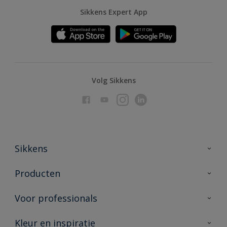
Sikkens Expert App
Volg Sikkens
Sikkens
Over Sikkens
Producten
AkzoNobel
Producten voor binnen
Voor professionals
Duurzaamheid
Producten voor buiten
Veelgestelde vragen
Advies & service
Kleur en inspiratie
Vind je verkooppunt