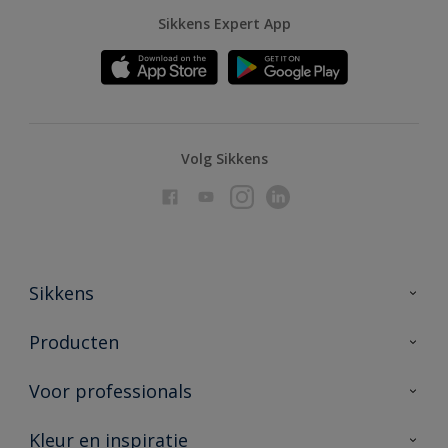
Sikkens Expert App
Volg Sikkens
Sikkens
Over Sikkens
Producten
AkzoNobel
Producten voor binnen
Voor professionals
Duurzaamheid
Producten voor buiten
Veelgestelde vragen
Advies & service
Kleur en inspiratie
Vind je verkooppunt