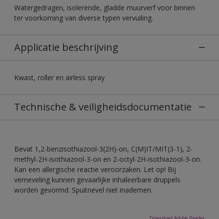
Watergedragen, isolerende, gladde muurverf voor binnen
ter voorkoming van diverse typen vervuiling.
Applicatie beschrijving
Kwast, roller en airless spray
Technische & veiligheidsdocumentatie
Bevat 1,2-benzisothiazool-3(2H)-on, C(M)IT/MIT(3-1), 2-
methyl-2H-isothiazool-3-on en 2-octyl-2H-isothiazool-3-on.
Kan een allergische reactie veroorzaken. Let op! Bij
verneveling kunnen gevaarlijke inhaleerbare druppels
worden gevormd. Spuitnevel niet inademen.
Download Adobe Reader