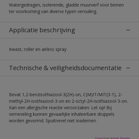
Watergedragen, isolerende, gladde muurverf voor binnen
ter voorkoming van diverse typen vervuiling.
Applicatie beschrijving
Kwast, roller en airless spray
Technische & veiligheidsdocumentatie
Bevat 1,2-benzisothiazool-3(2H)-on, C(M)IT/MIT(3-1), 2-
methyl-2H-isothiazool-3-on en 2-octyl-2H-isothiazool-3-on.
Kan een allergische reactie veroorzaken. Let op! Bij
verneveling kunnen gevaarlijke inhaleerbare druppels
worden gevormd. Spuitnevel niet inademen.
Download Adobe Reader