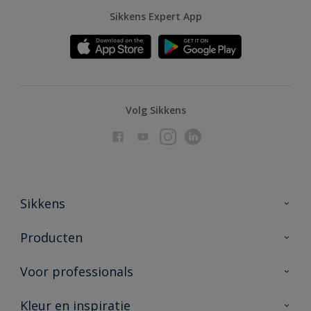
Sikkens Expert App
Volg Sikkens
Sikkens
Over Sikkens
Producten
AkzoNobel
Producten voor binnen
Voor professionals
Duurzaamheid
Producten voor buiten
Veelgestelde vragen
Advies & service
Kleur en inspiratie
Vind je verkooppunt