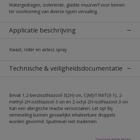
Watergedragen, isolerende, gladde muurverf voor binnen
ter voorkoming van diverse typen vervuiling.
Applicatie beschrijving
Kwast, roller en airless spray
Technische & veiligheidsdocumentatie
Bevat 1,2-benzisothiazool-3(2H)-on, C(M)IT/MIT(3-1), 2-
methyl-2H-isothiazool-3-on en 2-octyl-2H-isothiazool-3-on.
Kan een allergische reactie veroorzaken. Let op! Bij
verneveling kunnen gevaarlijke inhaleerbare druppels
worden gevormd. Spuitnevel niet inademen.
Download Adobe Reader