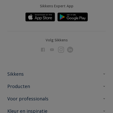
Sikkens Expert App
Volg Sikkens
Sikkens
Over Sikkens
Producten
AkzoNobel
Producten voor binnen
Voor professionals
Duurzaamheid
Producten voor buiten
Veelgestelde vragen
Advies & service
Kleur en inspiratie
Vind je verkooppunt