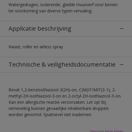
Watergedragen, isolerende, gladde muurverf voor binnen
ter voorkoming van diverse typen vervuiling.
Applicatie beschrijving
Kwast, roller en airless spray
Technische & veiligheidsdocumentatie
Bevat 1,2-benzisothiazool-3(2H)-on, C(M)IT/MIT(3-1), 2-
methyl-2H-isothiazool-3-on en 2-octyl-2H-isothiazool-3-on.
Kan een allergische reactie veroorzaken. Let op! Bij
verneveling kunnen gevaarlijke inhaleerbare druppels
worden gevormd. Spuitnevel niet inademen.
Download Adobe Reader