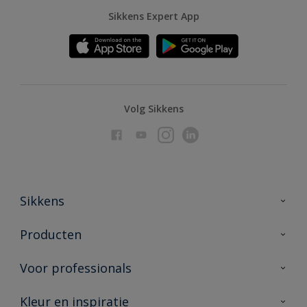
Sikkens Expert App
Volg Sikkens
Sikkens
Over Sikkens
Producten
AkzoNobel
Producten voor binnen
Voor professionals
Duurzaamheid
Producten voor buiten
Veelgestelde vragen
Advies & service
Kleur en inspiratie
Vind je verkooppunt