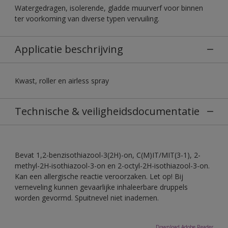
Watergedragen, isolerende, gladde muurverf voor binnen
ter voorkoming van diverse typen vervuiling.
Applicatie beschrijving
Kwast, roller en airless spray
Technische & veiligheidsdocumentatie
Bevat 1,2-benzisothiazool-3(2H)-on, C(M)IT/MIT(3-1), 2-
methyl-2H-isothiazool-3-on en 2-octyl-2H-isothiazool-3-on.
Kan een allergische reactie veroorzaken. Let op! Bij
verneveling kunnen gevaarlijke inhaleerbare druppels
worden gevormd. Spuitnevel niet inademen.
Download Adobe Reader