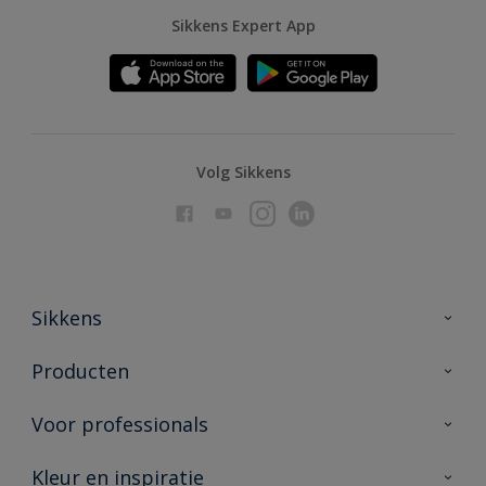
Sikkens Expert App
Volg Sikkens
Sikkens
Over Sikkens
Producten
AkzoNobel
Producten voor binnen
Voor professionals
Duurzaamheid
Producten voor buiten
Veelgestelde vragen
Advies & service
Kleur en inspiratie
Vind je verkooppunt