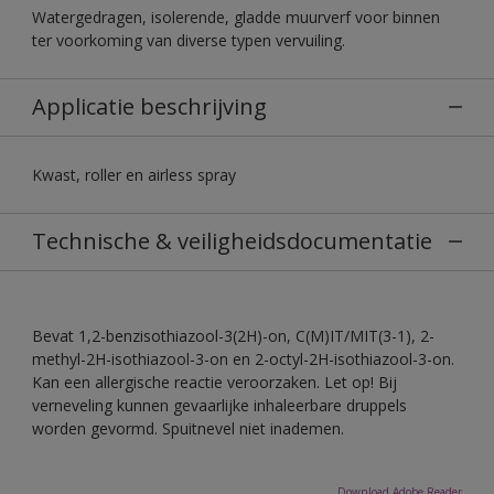
Watergedragen, isolerende, gladde muurverf voor binnen
ter voorkoming van diverse typen vervuiling.
Applicatie beschrijving
Kwast, roller en airless spray
Technische & veiligheidsdocumentatie
Bevat 1,2-benzisothiazool-3(2H)-on, C(M)IT/MIT(3-1), 2-
methyl-2H-isothiazool-3-on en 2-octyl-2H-isothiazool-3-on.
Kan een allergische reactie veroorzaken. Let op! Bij
verneveling kunnen gevaarlijke inhaleerbare druppels
worden gevormd. Spuitnevel niet inademen.
Download Adobe Reader