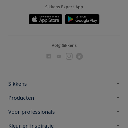
Sikkens Expert App
Volg Sikkens
Sikkens
Over Sikkens
Producten
AkzoNobel
Producten voor binnen
Voor professionals
Duurzaamheid
Producten voor buiten
Veelgestelde vragen
Advies & service
Kleur en inspiratie
Vind je verkooppunt