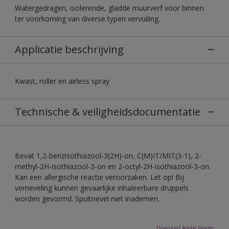
Watergedragen, isolerende, gladde muurverf voor binnen
ter voorkoming van diverse typen vervuiling.
Applicatie beschrijving
Kwast, roller en airless spray
Technische & veiligheidsdocumentatie
Bevat 1,2-benzisothiazool-3(2H)-on, C(M)IT/MIT(3-1), 2-
methyl-2H-isothiazool-3-on en 2-octyl-2H-isothiazool-3-on.
Kan een allergische reactie veroorzaken. Let op! Bij
verneveling kunnen gevaarlijke inhaleerbare druppels
worden gevormd. Spuitnevel niet inademen.
Download Adobe Reader