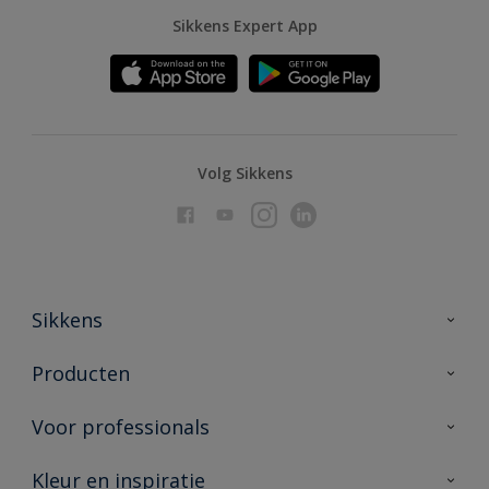
Sikkens Expert App
Volg Sikkens
Sikkens
Over Sikkens
Producten
AkzoNobel
Producten voor binnen
Voor professionals
Duurzaamheid
Producten voor buiten
Veelgestelde vragen
Advies & service
Kleur en inspiratie
Vind je verkooppunt