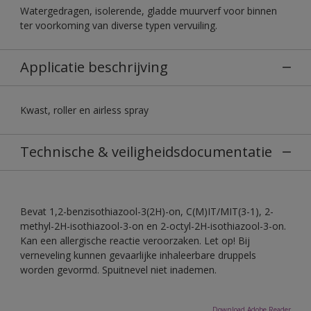
Watergedragen, isolerende, gladde muurverf voor binnen
ter voorkoming van diverse typen vervuiling.
Applicatie beschrijving
Kwast, roller en airless spray
Technische & veiligheidsdocumentatie
Bevat 1,2-benzisothiazool-3(2H)-on, C(M)IT/MIT(3-1), 2-
methyl-2H-isothiazool-3-on en 2-octyl-2H-isothiazool-3-on.
Kan een allergische reactie veroorzaken. Let op! Bij
verneveling kunnen gevaarlijke inhaleerbare druppels
worden gevormd. Spuitnevel niet inademen.
Download Adobe Reader