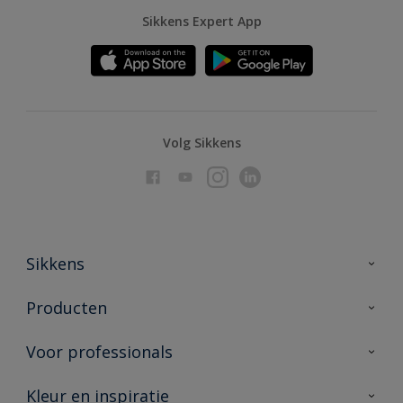
Sikkens Expert App
Volg Sikkens
Sikkens
Over Sikkens
Producten
AkzoNobel
Producten voor binnen
Voor professionals
Duurzaamheid
Producten voor buiten
Veelgestelde vragen
Advies & service
Kleur en inspiratie
Vind je verkooppunt