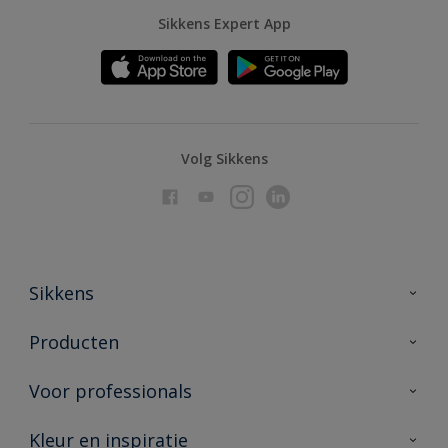
Sikkens Expert App
Volg Sikkens
Sikkens
Over Sikkens
Producten
AkzoNobel
Producten voor binnen
Voor professionals
Duurzaamheid
Producten voor buiten
Veelgestelde vragen
Advies & service
Kleur en inspiratie
Vind je verkooppunt