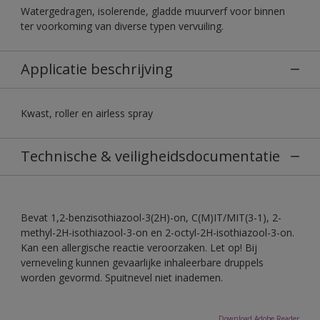
Watergedragen, isolerende, gladde muurverf voor binnen
ter voorkoming van diverse typen vervuiling.
Applicatie beschrijving
Kwast, roller en airless spray
Technische & veiligheidsdocumentatie
Bevat 1,2-benzisothiazool-3(2H)-on, C(M)IT/MIT(3-1), 2-
methyl-2H-isothiazool-3-on en 2-octyl-2H-isothiazool-3-on.
Kan een allergische reactie veroorzaken. Let op! Bij
verneveling kunnen gevaarlijke inhaleerbare druppels
worden gevormd. Spuitnevel niet inademen.
Download Adobe Reader