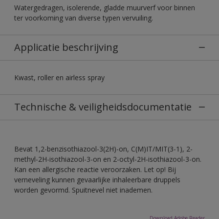
Watergedragen, isolerende, gladde muurverf voor binnen
ter voorkoming van diverse typen vervuiling.
Applicatie beschrijving
Kwast, roller en airless spray
Technische & veiligheidsdocumentatie
Bevat 1,2-benzisothiazool-3(2H)-on, C(M)IT/MIT(3-1), 2-
methyl-2H-isothiazool-3-on en 2-octyl-2H-isothiazool-3-on.
Kan een allergische reactie veroorzaken. Let op! Bij
verneveling kunnen gevaarlijke inhaleerbare druppels
worden gevormd. Spuitnevel niet inademen.
Download Adobe Reader