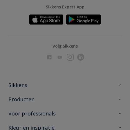
Sikkens Expert App
Volg Sikkens
Sikkens
Over Sikkens
Producten
AkzoNobel
Producten voor binnen
Voor professionals
Duurzaamheid
Producten voor buiten
Veelgestelde vragen
Advies & service
Kleur en inspiratie
Vind je verkooppunt