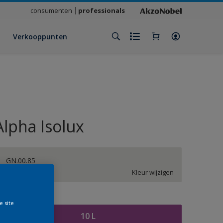
consumenten
professionals
Verkooppunten
Alpha Isolux
GN.00.85
Kleur wijzigen
rootte
e site
10 L