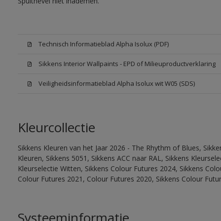
Spuitnevel niet inademen.
Technisch Informatieblad Alpha Isolux (PDF)
Sikkens Interior Wallpaints - EPD of Milieuproductverklaring
Veiligheidsinformatieblad Alpha Isolux wit W05 (SDS)
Kleurcollectie
Sikkens Kleuren van het Jaar 2026 - The Rhythm of Blues, Sikk
Kleuren, Sikkens 5051, Sikkens ACC naar RAL, Sikkens Kleurselect
Kleurselectie Witten, Sikkens Colour Futures 2024, Sikkens Col
Colour Futures 2021, Colour Futures 2020, Sikkens Colour Futu
Systeeminformatie