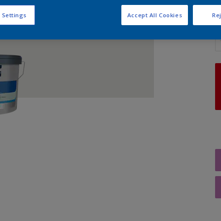
 Settings
Accept All Cookies
Rej
A