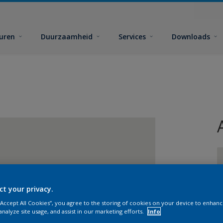
euren
Duurzaamheid
Services
Downloads
ct your privacy.
G
 “Accept All Cookies”, you agree to the storing of cookies on your device to enhanc
analyze site usage, and assist in our marketing efforts.
Info