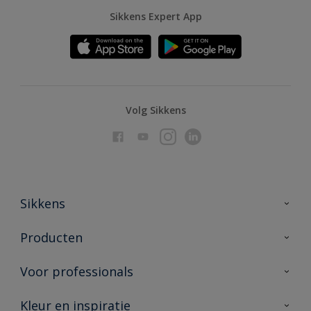
Sikkens Expert App
Volg Sikkens
Sikkens
Over Sikkens
Producten
AkzoNobel
Producten voor binnen
Voor professionals
Duurzaamheid
Producten voor buiten
Veelgestelde vragen
Advies & service
Kleur en inspiratie
Vind je verkooppunt