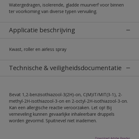
Watergedragen, isolerende, gladde muurverf voor binnen
ter voorkoming van diverse typen vervuiling.
Applicatie beschrijving
Kwast, roller en airless spray
Technische & veiligheidsdocumentatie
Bevat 1,2-benzisothiazool-3(2H)-on, C(M)IT/MIT(3-1), 2-
methyl-2H-isothiazool-3-on en 2-octyl-2H-isothiazool-3-on.
Kan een allergische reactie veroorzaken. Let op! Bij
verneveling kunnen gevaarlijke inhaleerbare druppels
worden gevormd. Spuitnevel niet inademen.
Download Adobe Reader