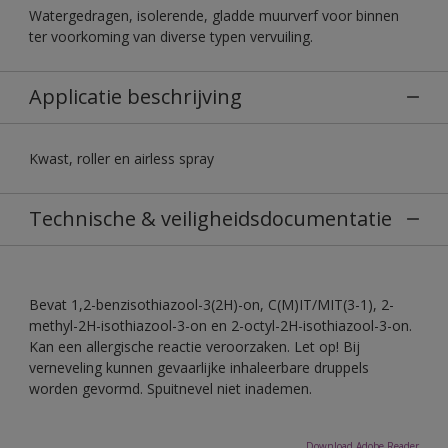
Watergedragen, isolerende, gladde muurverf voor binnen
ter voorkoming van diverse typen vervuiling.
Applicatie beschrijving
Kwast, roller en airless spray
Technische & veiligheidsdocumentatie
Bevat 1,2-benzisothiazool-3(2H)-on, C(M)IT/MIT(3-1), 2-
methyl-2H-isothiazool-3-on en 2-octyl-2H-isothiazool-3-on.
Kan een allergische reactie veroorzaken. Let op! Bij
verneveling kunnen gevaarlijke inhaleerbare druppels
worden gevormd. Spuitnevel niet inademen.
Download Adobe Reader