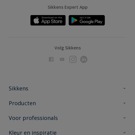
Sikkens Expert App
Volg Sikkens
Sikkens
Over Sikkens
Producten
AkzoNobel
Producten voor binnen
Voor professionals
Duurzaamheid
Producten voor buiten
Veelgestelde vragen
Advies & service
Kleur en inspiratie
Vind je verkooppunt