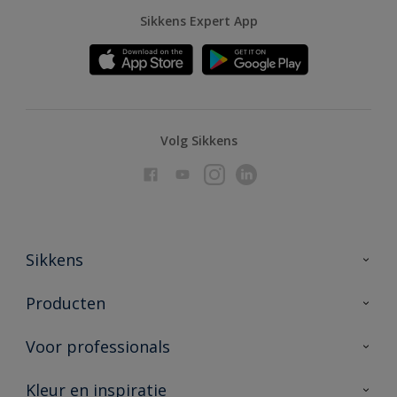
Sikkens Expert App
Volg Sikkens
Sikkens
Over Sikkens
Producten
AkzoNobel
Producten voor binnen
Voor professionals
Duurzaamheid
Producten voor buiten
Veelgestelde vragen
Advies & service
Kleur en inspiratie
Vind je verkooppunt