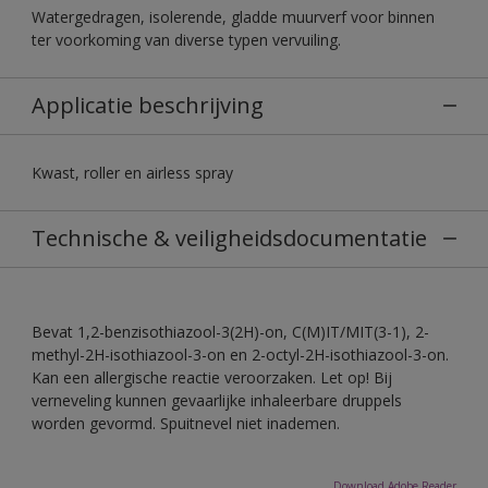
Watergedragen, isolerende, gladde muurverf voor binnen
ter voorkoming van diverse typen vervuiling.
Applicatie beschrijving
Kwast, roller en airless spray
Technische & veiligheidsdocumentatie
Bevat 1,2-benzisothiazool-3(2H)-on, C(M)IT/MIT(3-1), 2-
methyl-2H-isothiazool-3-on en 2-octyl-2H-isothiazool-3-on.
Kan een allergische reactie veroorzaken. Let op! Bij
verneveling kunnen gevaarlijke inhaleerbare druppels
worden gevormd. Spuitnevel niet inademen.
Download Adobe Reader