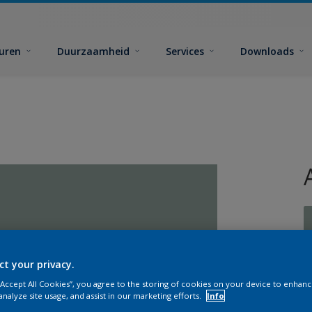
euren
Duurzaamheid
Services
Downloads
ct your privacy.
G
 “Accept All Cookies”, you agree to the storing of cookies on your device to enhanc
analyze site usage, and assist in our marketing efforts.
Info