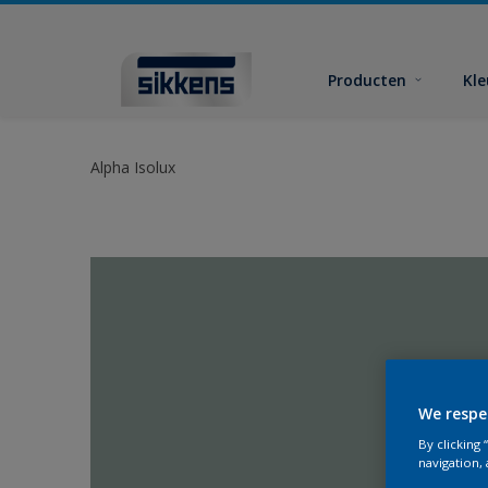
Producten
Kl
Alpha Isolux
We respe
By clicking
navigation, 