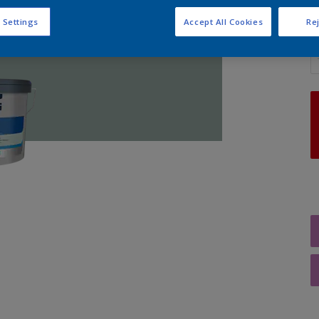
 Settings
Accept All Cookies
Rej
A