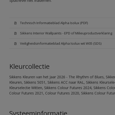
Spuitnevel niet inademen.
Technisch Informatieblad Alpha Isolux (PDF)
Sikkens Interior Wallpaints - EPD of Milieuproductverklaring
Veiligheidsinformatieblad Alpha Isolux wit W05 (SDS)
Kleurcollectie
Sikkens Kleuren van het Jaar 2026 - The Rhythm of Blues, Sikk
Kleuren, Sikkens 5051, Sikkens ACC naar RAL, Sikkens Kleurselect
Kleurselectie Witten, Sikkens Colour Futures 2024, Sikkens Col
Colour Futures 2021, Colour Futures 2020, Sikkens Colour Futu
Systeeminformatie