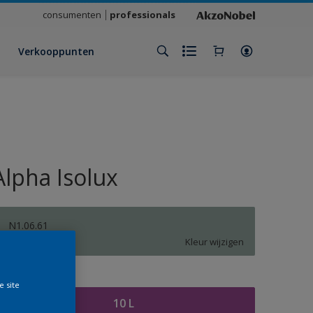
consumenten
professionals
Verkooppunten
Alpha Isolux
N1.06.61
Kleur wijzigen
rootte
e site
10 L