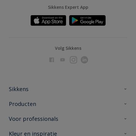
Sikkens Expert App
Volg Sikkens
Sikkens
Over Sikkens
Producten
AkzoNobel
Producten voor binnen
Voor professionals
Duurzaamheid
Producten voor buiten
Veelgestelde vragen
Advies & service
Kleur en inspiratie
Vind je verkooppunt