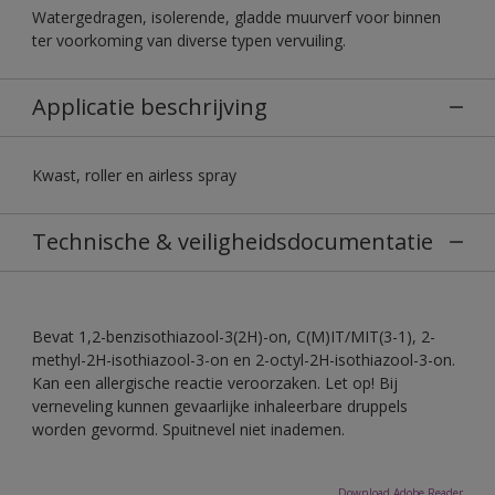
Watergedragen, isolerende, gladde muurverf voor binnen
ter voorkoming van diverse typen vervuiling.
Applicatie beschrijving
Kwast, roller en airless spray
Technische & veiligheidsdocumentatie
Bevat 1,2-benzisothiazool-3(2H)-on, C(M)IT/MIT(3-1), 2-
methyl-2H-isothiazool-3-on en 2-octyl-2H-isothiazool-3-on.
Kan een allergische reactie veroorzaken. Let op! Bij
verneveling kunnen gevaarlijke inhaleerbare druppels
worden gevormd. Spuitnevel niet inademen.
Download Adobe Reader