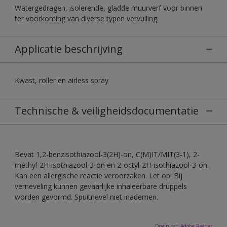
Watergedragen, isolerende, gladde muurverf voor binnen
ter voorkoming van diverse typen vervuiling.
Applicatie beschrijving
Kwast, roller en airless spray
Technische & veiligheidsdocumentatie
Bevat 1,2-benzisothiazool-3(2H)-on, C(M)IT/MIT(3-1), 2-
methyl-2H-isothiazool-3-on en 2-octyl-2H-isothiazool-3-on.
Kan een allergische reactie veroorzaken. Let op! Bij
verneveling kunnen gevaarlijke inhaleerbare druppels
worden gevormd. Spuitnevel niet inademen.
Download Adobe Reader