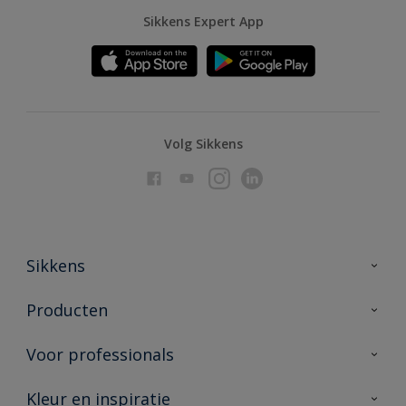
Sikkens Expert App
Volg Sikkens
Sikkens
Over Sikkens
Producten
AkzoNobel
Producten voor binnen
Voor professionals
Duurzaamheid
Producten voor buiten
Veelgestelde vragen
Advies & service
Kleur en inspiratie
Vind je verkooppunt