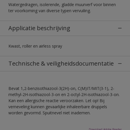
Watergedragen, isolerende, gladde muurverf voor binnen
ter voorkoming van diverse typen vervuiling.
Applicatie beschrijving
Kwast, roller en airless spray
Technische & veiligheidsdocumentatie
Bevat 1,2-benzisothiazool-3(2H)-on, C(M)IT/MIT(3-1), 2-
methyl-2H-isothiazool-3-on en 2-octyl-2H-isothiazool-3-on.
Kan een allergische reactie veroorzaken. Let op! Bij
verneveling kunnen gevaarlijke inhaleerbare druppels
worden gevormd. Spuitnevel niet inademen.
Download Adobe Reader