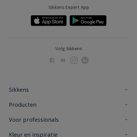
Sikkens Expert App
Volg Sikkens
Sikkens
Over Sikkens
Producten
AkzoNobel
Producten voor binnen
Voor professionals
Duurzaamheid
Producten voor buiten
Veelgestelde vragen
Advies & service
Kleur en inspiratie
Vind je verkooppunt