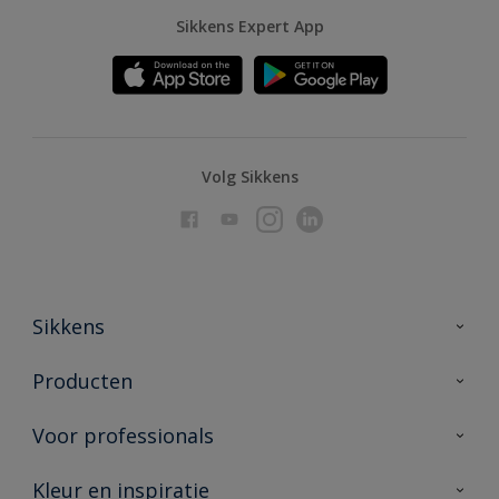
Sikkens Expert App
Volg Sikkens
Sikkens
Over Sikkens
Producten
AkzoNobel
Producten voor binnen
Voor professionals
Duurzaamheid
Producten voor buiten
Veelgestelde vragen
Advies & service
Kleur en inspiratie
Vind je verkooppunt