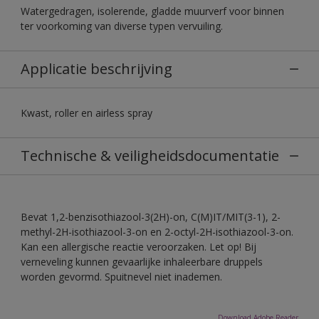
Watergedragen, isolerende, gladde muurverf voor binnen
ter voorkoming van diverse typen vervuiling.
Applicatie beschrijving
Kwast, roller en airless spray
Technische & veiligheidsdocumentatie
Bevat 1,2-benzisothiazool-3(2H)-on, C(M)IT/MIT(3-1), 2-
methyl-2H-isothiazool-3-on en 2-octyl-2H-isothiazool-3-on.
Kan een allergische reactie veroorzaken. Let op! Bij
verneveling kunnen gevaarlijke inhaleerbare druppels
worden gevormd. Spuitnevel niet inademen.
Download Adobe Reader