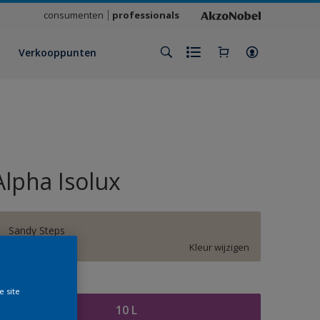
consumenten
professionals
Verkooppunten
Alpha Isolux
Sandy Steps
Kleur wijzigen
rootte
e site
10 L