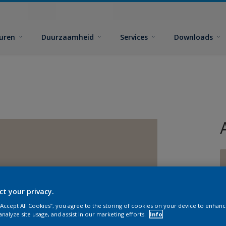
euren
Duurzaamheid
Services
Downloads
ct your privacy.
G
 “Accept All Cookies”, you agree to the storing of cookies on your device to enhanc
analyze site usage, and assist in our marketing efforts.
Info