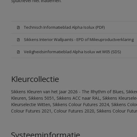
Spuitnevel niet inademen.
Technisch Informatieblad Alpha Isolux (PDF)
Sikkens Interior Wallpaints - EPD of Milieuproductverklaring
Veiligheidsinformatieblad Alpha Isolux wit W05 (SDS)
Kleurcollectie
Sikkens Kleuren van het Jaar 2026 - The Rhythm of Blues, Sikk
Kleuren, Sikkens 5051, Sikkens ACC naar RAL, Sikkens Kleurselect
Kleurselectie Witten, Sikkens Colour Futures 2024, Sikkens Col
Colour Futures 2021, Colour Futures 2020, Sikkens Colour Futu
Systeeminformatie