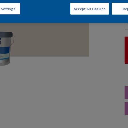
 Settings
Accept All Cookies
Rej
A