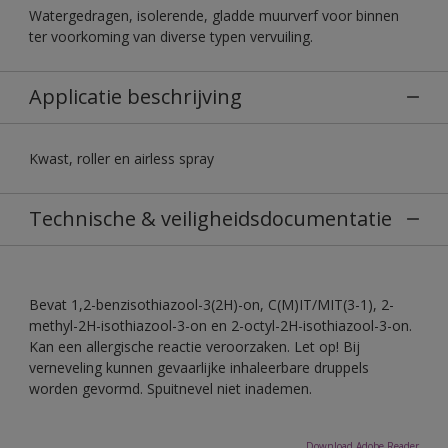
Watergedragen, isolerende, gladde muurverf voor binnen
ter voorkoming van diverse typen vervuiling.
Applicatie beschrijving
Kwast, roller en airless spray
Technische & veiligheidsdocumentatie
Bevat 1,2-benzisothiazool-3(2H)-on, C(M)IT/MIT(3-1), 2-
methyl-2H-isothiazool-3-on en 2-octyl-2H-isothiazool-3-on.
Kan een allergische reactie veroorzaken. Let op! Bij
verneveling kunnen gevaarlijke inhaleerbare druppels
worden gevormd. Spuitnevel niet inademen.
Download Adobe Reader