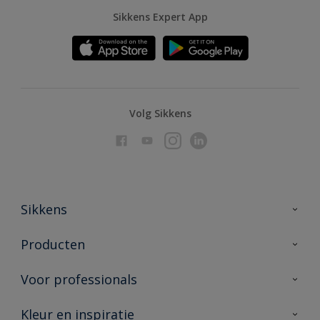
Sikkens Expert App
Volg Sikkens
Sikkens
Over Sikkens
Producten
AkzoNobel
Producten voor binnen
Voor professionals
Duurzaamheid
Producten voor buiten
Veelgestelde vragen
Advies & service
Kleur en inspiratie
Vind je verkooppunt