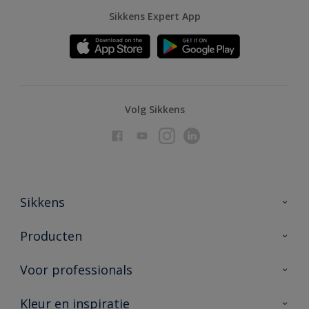
Sikkens Expert App
Volg Sikkens
Sikkens
Over Sikkens
Producten
AkzoNobel
Producten voor binnen
Voor professionals
Duurzaamheid
Producten voor buiten
Veelgestelde vragen
Advies & service
Kleur en inspiratie
Vind je verkooppunt