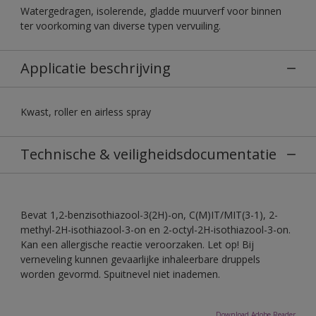
Watergedragen, isolerende, gladde muurverf voor binnen
ter voorkoming van diverse typen vervuiling.
Applicatie beschrijving
Kwast, roller en airless spray
Technische & veiligheidsdocumentatie
Bevat 1,2-benzisothiazool-3(2H)-on, C(M)IT/MIT(3-1), 2-
methyl-2H-isothiazool-3-on en 2-octyl-2H-isothiazool-3-on.
Kan een allergische reactie veroorzaken. Let op! Bij
verneveling kunnen gevaarlijke inhaleerbare druppels
worden gevormd. Spuitnevel niet inademen.
Download Adobe Reader