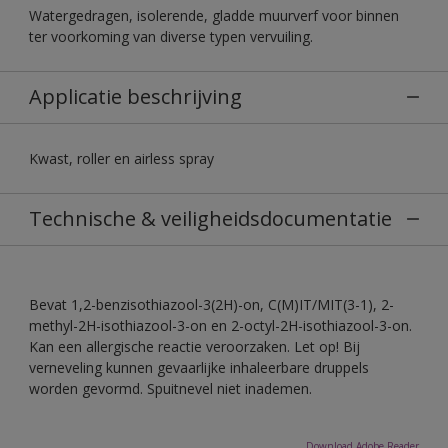
Watergedragen, isolerende, gladde muurverf voor binnen
ter voorkoming van diverse typen vervuiling.
Applicatie beschrijving
Kwast, roller en airless spray
Technische & veiligheidsdocumentatie
Bevat 1,2-benzisothiazool-3(2H)-on, C(M)IT/MIT(3-1), 2-
methyl-2H-isothiazool-3-on en 2-octyl-2H-isothiazool-3-on.
Kan een allergische reactie veroorzaken. Let op! Bij
verneveling kunnen gevaarlijke inhaleerbare druppels
worden gevormd. Spuitnevel niet inademen.
Download Adobe Reader