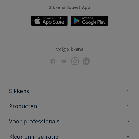
Sikkens Expert App
Volg Sikkens
Sikkens
Over Sikkens
Producten
AkzoNobel
Producten voor binnen
Voor professionals
Duurzaamheid
Producten voor buiten
Veelgestelde vragen
Advies & service
Kleur en inspiratie
Vind je verkooppunt