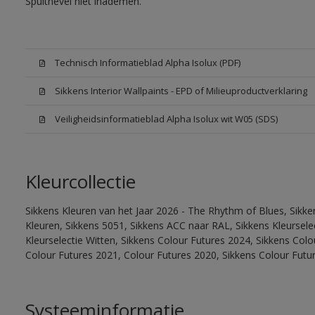
Spuitnevel niet inademen.
Technisch Informatieblad Alpha Isolux (PDF)
Sikkens Interior Wallpaints - EPD of Milieuproductverklaring
Veiligheidsinformatieblad Alpha Isolux wit W05 (SDS)
Kleurcollectie
Sikkens Kleuren van het Jaar 2026 - The Rhythm of Blues, Sikk
Kleuren, Sikkens 5051, Sikkens ACC naar RAL, Sikkens Kleurselect
Kleurselectie Witten, Sikkens Colour Futures 2024, Sikkens Col
Colour Futures 2021, Colour Futures 2020, Sikkens Colour Futu
Systeeminformatie