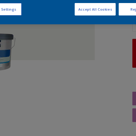
 Settings
Accept All Cookies
Rej
A