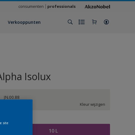
consumenten
professionals
Verkooppunten
Alpha Isolux
JN.00.88
Kleur wijzigen
rootte
e site
10 L