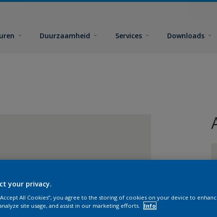
euren
Duurzaamheid
Services
Downloads
ct your privacy.
G
 “Accept All Cookies”, you agree to the storing of cookies on your device to enhanc
analyze site usage, and assist in our marketing efforts.
Info