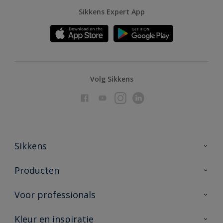
Sikkens Expert App
Volg Sikkens
Sikkens
Over Sikkens
Producten
AkzoNobel
Producten voor binnen
Voor professionals
Duurzaamheid
Producten voor buiten
Veelgestelde vragen
Advies & service
Kleur en inspiratie
Vind je verkooppunt