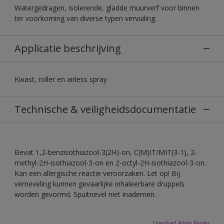
Watergedragen, isolerende, gladde muurverf voor binnen
ter voorkoming van diverse typen vervuiling.
Applicatie beschrijving
Kwast, roller en airless spray
Technische & veiligheidsdocumentatie
Bevat 1,2-benzisothiazool-3(2H)-on, C(M)IT/MIT(3-1), 2-
methyl-2H-isothiazool-3-on en 2-octyl-2H-isothiazool-3-on.
Kan een allergische reactie veroorzaken. Let op! Bij
verneveling kunnen gevaarlijke inhaleerbare druppels
worden gevormd. Spuitnevel niet inademen.
Download Adobe Reader