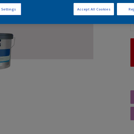
 Settings
Accept All Cookies
Rej
A