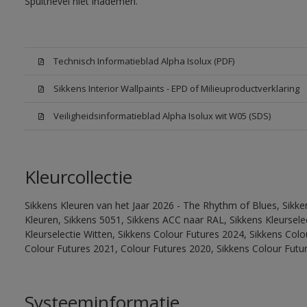
Spuitnevel niet inademen.
Technisch Informatieblad Alpha Isolux (PDF)
Sikkens Interior Wallpaints - EPD of Milieuproductverklaring
Veiligheidsinformatieblad Alpha Isolux wit W05 (SDS)
Kleurcollectie
Sikkens Kleuren van het Jaar 2026 - The Rhythm of Blues, Sikk
Kleuren, Sikkens 5051, Sikkens ACC naar RAL, Sikkens Kleurselect
Kleurselectie Witten, Sikkens Colour Futures 2024, Sikkens Col
Colour Futures 2021, Colour Futures 2020, Sikkens Colour Futu
Systeeminformatie