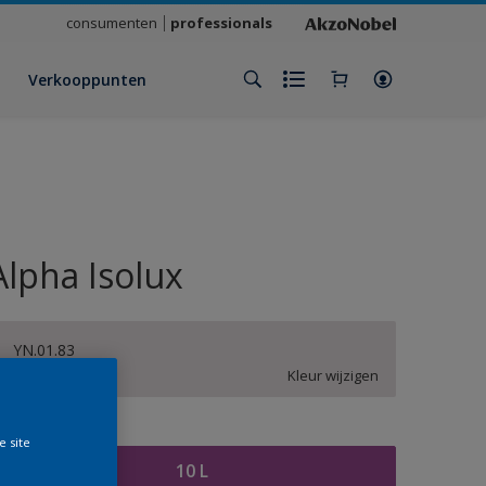
consumenten
professionals
Verkooppunten
Alpha Isolux
YN.01.83
Kleur wijzigen
rootte
e site
10 L