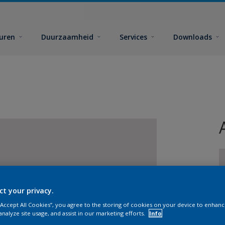
euren
Duurzaamheid
Services
Downloads
ct your privacy.
G
 “Accept All Cookies”, you agree to the storing of cookies on your device to enhanc
analyze site usage, and assist in our marketing efforts.
Info